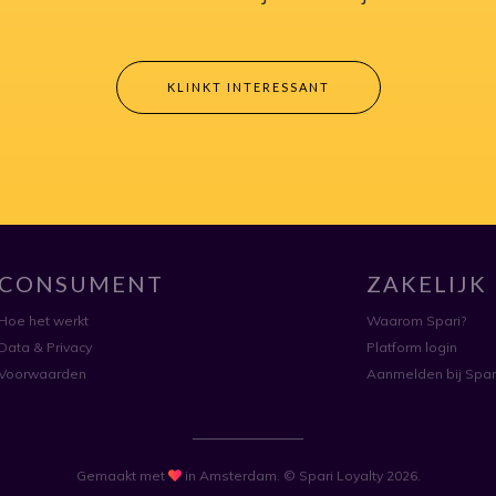
KLINKT INTERESSANT
CONSUMENT
ZAKELIJK
Hoe het werkt
Waarom Spari?
Data & Privacy
Platform login
Voorwaarden
Aanmelden bij Spar
Gemaakt met
in Amsterdam. © Spari Loyalty 2026.