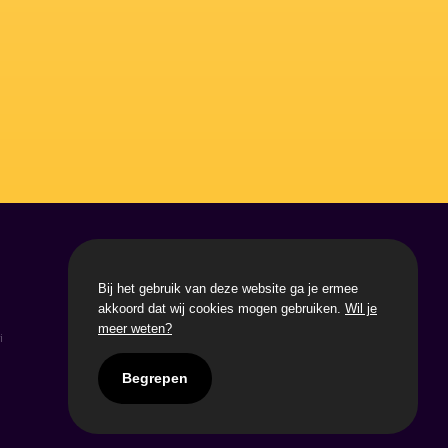
PRODUCTEN
Bij het gebruik van deze website ga je ermee
Digitale klantenkaart
akkoord dat wij cookies mogen gebruiken.
Wil je
Digitale stempelkaart
meer weten?
i
Digitale strippenkaart
Begrepen