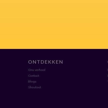
ONTDEKKEN
Ons verhaal
Contact
Blogs
Shoutout