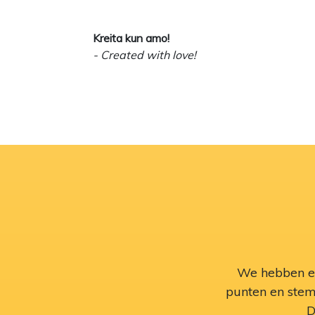
Kreita kun amo!
- Created with love!
We hebben ee
punten en stemp
D